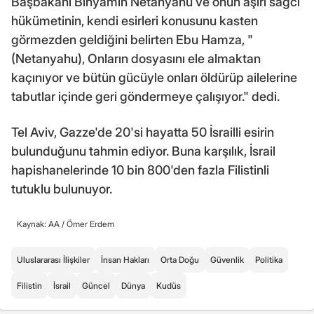
Başbakanı Binyamin Netanyahu ve onun aşırı sağcı
hükümetinin, kendi esirleri konusunu kasten
görmezden geldiğini belirten Ebu Hamza, "
(Netanyahu), Onların dosyasını ele almaktan
kaçınıyor ve bütün gücüyle onları öldürüp ailelerine
tabutlar içinde geri göndermeye çalışıyor." dedi.
Tel Aviv, Gazze'de 20'si hayatta 50 İsrailli esirin
bulunduğunu tahmin ediyor. Buna karşılık, İsrail
hapishanelerinde 10 bin 800'den fazla Filistinli
tutuklu bulunuyor.
Kaynak: AA /
Ömer Erdem
Uluslararası İlişkiler
İnsan Hakları
Orta Doğu
Güvenlik
Politika
Filistin
İsrail
Güncel
Dünya
Kudüs