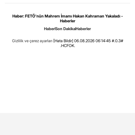
Haber: FETÖ'nün Mahrem İmamı Hakan Kahraman Yakaladı -
Haberler
Haber
Son Dakika
Haberler
Gizlilik ve çerez ayarları
[Hata Bildir]
06.08.2026 06:14:45 #.0.3#
.HCFOK.