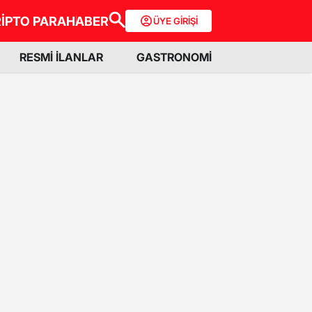
İPTO PARA
HABER
ÜYE GİRİŞİ
RESMİ İLANLAR
GASTRONOMİ