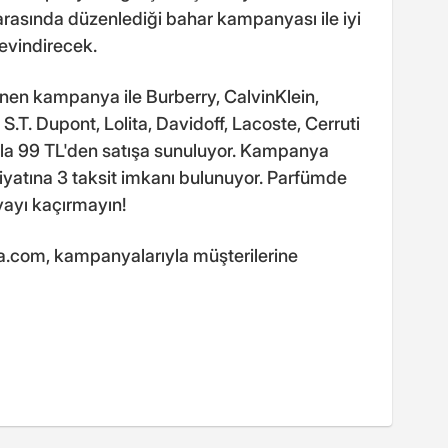
i arasında düzenlediği bahar kampanyası ile iyi
sevindirecek.
en kampanya ile Burberry, CalvinKlein,
S.T. Dupont, Lolita, Davidoff, Lacoste, Cerruti
atla 99 TL'den satışa sunuluyor. Kampanya
fiyatına 3 taksit imkanı bulunuyor. Parfümde
yayı kaçırmayın!
ria.com, kampanyalarıyla müşterilerine