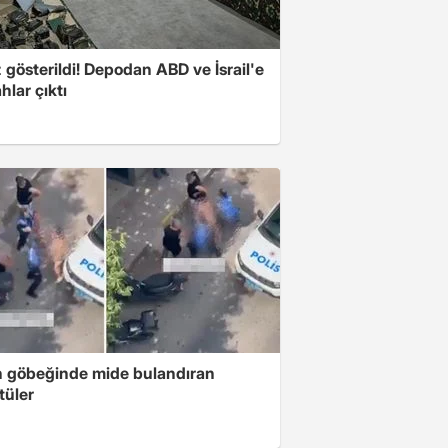
z gösterildi! Depodan ABD ve İsrail'e
ahlar çıktı
n göbeğinde mide bulandıran
tüler