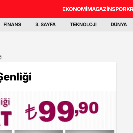
EKONOMİ
MAGAZİN
SPOR
KR
FİNANS
3. SAYFA
TEKNOLOJİ
DÜNYA
ği
Şenliği