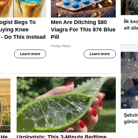
İlk ke
ait sil
Şehri
görün