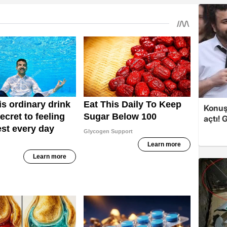
Konuşa
açtı! 