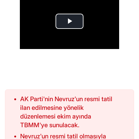
AK Parti'nin Nevruz'un resmi tatil
ilan edilmesine yönelik
düzenlemesi ekim ayında
TBMM'ye sunulacak.
Nevruz'un resmi tatil olmasıyla