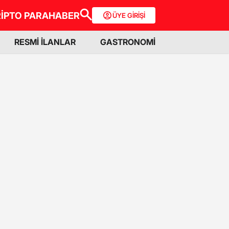
İPTO PARA
HABER
ÜYE GİRİŞİ
RESMİ İLANLAR
GASTRONOMİ