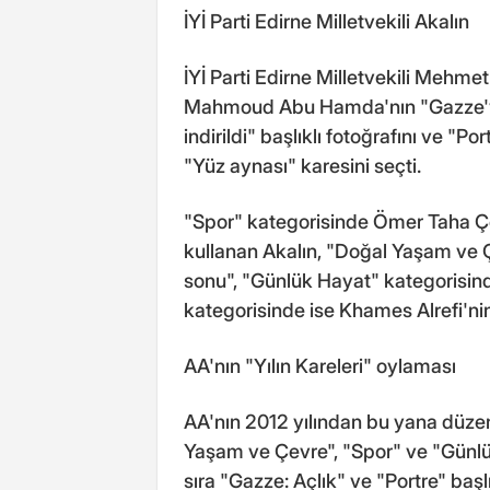
İYİ Parti Edirne Milletvekili Akalın
İYİ Parti Edirne Milletvekili Mehmet
Mahmoud Abu Hamda'nın "Gazze'y
indirildi" başlıklı fotoğrafını ve "
"Yüz aynası" karesini seçti.
"Spor" kategorisinde Ömer Taha Çe
kullanan Akalın, "Doğal Yaşam ve Ç
sonu", "Günlük Hayat" kategorisind
kategorisinde ise Khames Alrefi'nin 
AA'nın "Yılın Kareleri" oylaması
AA'nın 2012 yılından bu yana düzen
Yaşam ve Çevre", "Spor" ve "Günlü
sıra "Gazze: Açlık" ve "Portre" başlı