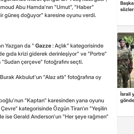
Başkan
hmoud Abu Hamda'nın "Umut", "Haber"
sözler
Bir güneş doğuyor" karesine oyunu verdi.
an Yazgan da "
Gazze
: Açlık" kategorisinde
 gıda krizi giderek derinleşiyor" ve "Portre"
 "Sudan çerçeve" fotoğrafını seçti.
Burak Akbulut'un "Alaz atlı" fotoğrafına oy
İsrail
ipoğlu'nun "Kaptan" karesinden yana oyunu
gönde
Çevre" kategorisinde Özgün Tiran'ın "Yeşilin
de ise Gerald Anderson'un "Her şeye rağmen"