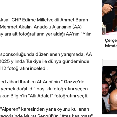
 Aksal, CHP Edirne Milletvekili Ahmet Baran
li Mehmet Akalın, Anadolu Ajansının (AA)
a ait fotoğrafların yer aldığı AA'nın "Yılın
Çerçe
isimd
N sponsorluğunda düzenlenen yarışmada, AA
 2025 yılında Türkiye ile dünya gündeminde
12 fotoğrafını inceledi.
ed Jihad Ibrahim Al-Arini'nin "
Gazze
'de
, yemek dağıtıldı" başlıklı fotoğrafını seçen
an Bilgin'in "Atlı Adalet" fotoğrafını seçti.
n "Alperen" karesinden yana oyunu kullanan
egorisinde Murat Şengül'ün "Ateş kasırgası",