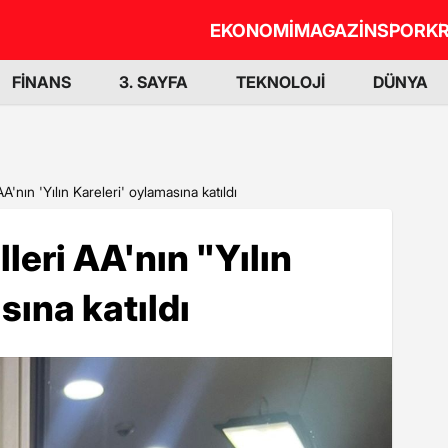
EKONOMİ
MAGAZİN
SPOR
KR
FİNANS
3. SAYFA
TEKNOLOJİ
DÜNYA
AA'nın 'Yılın Kareleri' oylamasına katıldı
lleri AA'nın "Yılın
sına katıldı