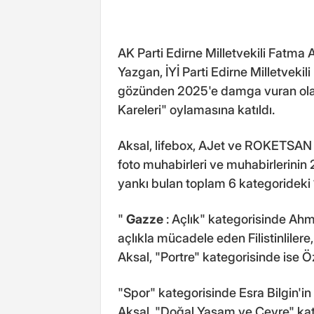
AK Parti Edirne Milletvekili Fatma
Yazgan, İYİ Parti Edirne Milletveki
gözünden 2025'e damga vuran olaylar
Kareleri" oylamasına katıldı.
Aksal, lifebox, AJet ve ROKETSA
foto muhabirleri ve muhabirlerinin
yankı bulan toplam 6 kategorideki 1
"
Gazze
: Açlık" kategorisinde Ahm
açlıkla mücadele eden Filistinlilere
Aksal, "Portre" kategorisinde ise Özk
"Spor" kategorisinde Esra Bilgin'i
Aksal, "Doğal Yaşam ve Çevre" kat