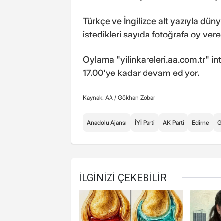
Türkçe ve İngilizce alt yazıyla dün
istedikleri sayıda fotoğrafa oy vereb
Oylama "yilinkareleri.aa.com.tr" i
17.00'ye kadar devam ediyor.
Kaynak: AA /
Gökhan Zobar
Anadolu Ajansı
İYİ Parti
AK Parti
Edirne
G