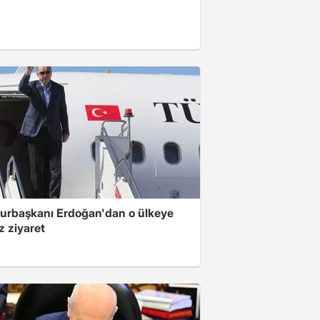
rbaşkanı Erdoğan'dan o ülkeye
z ziyaret