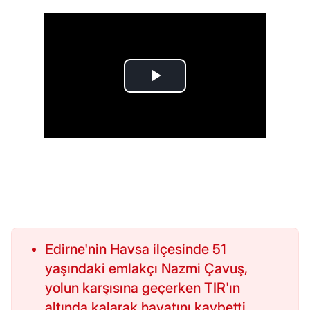
Edirne'nin Havsa ilçesinde 51
yaşındaki emlakçı Nazmi Çavuş,
yolun karşısına geçerken TIR'ın
altında kalarak hayatını kaybetti.