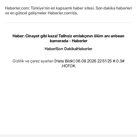
Haberler.com: Türkiye’nin en kapsamlı haber sitesi. Son dakika haberleri
ve en güncel gelişmeler Haberler.com’da.
Haber: Cinayet gibi kaza! Talihsiz emlakçının ölüm anı anbean
kamerada - Haberler
Haber
Son Dakika
Haberler
Gizlilik ve çerez ayarları
[Hata Bildir]
06.08.2026 22:51:25 #.0.3#
.HCFOK.