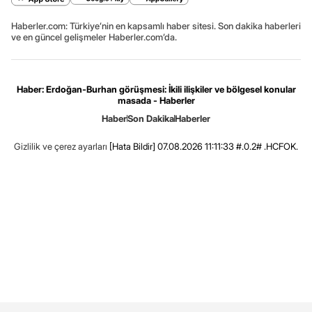
Haberler.com: Türkiye’nin en kapsamlı haber sitesi. Son dakika haberleri
ve en güncel gelişmeler Haberler.com’da.
Haber: Erdoğan-Burhan görüşmesi: İkili ilişkiler ve bölgesel konular
masada - Haberler
Haber
Son Dakika
Haberler
Gizlilik ve çerez ayarları
[Hata Bildir]
07.08.2026 11:11:33 #.0.2# .HCFOK.