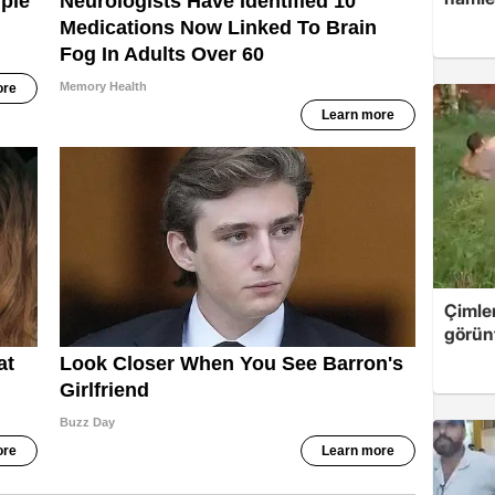
Çimle
görünt