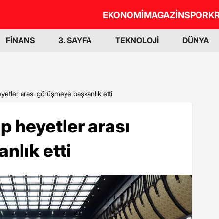
EKONOMİ
MAGAZİN
SPOR
KR
FİNANS
3. SAYFA
TEKNOLOJİ
DÜNYA
etler arası görüşmeye başkanlık etti
 heyetler arası
nlık etti