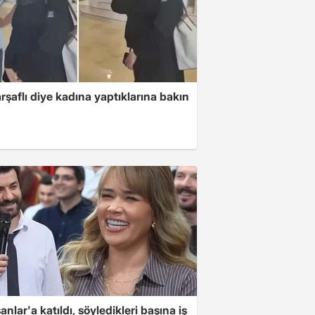
arşaflı diye kadına yaptıklarına bakın
nlar'a katıldı, söyledikleri başına iş