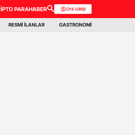
İPTO PARA
HABER
ÜYE GİRİŞİ
RESMİ İLANLAR
GASTRONOMİ