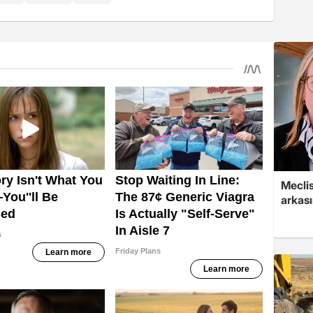
Mecli
arkası