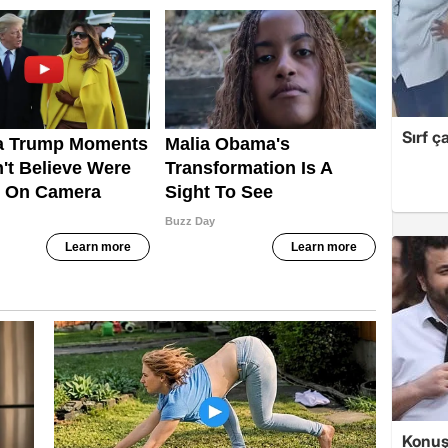
Sırf ç
Konuşa