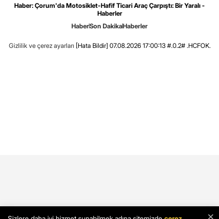
Haber: Çorum'da Motosiklet-Hafif Ticari Araç Çarpıştı: Bir Yaralı -
Haberler
Haber
Son Dakika
Haberler
Gizlilik ve çerez ayarları
[Hata Bildir]
07.08.2026 17:00:13 #.0.2# .HCFOK.
×
Sizlere daha iyi hizmet sunabilmek adına sitemizde
çerez