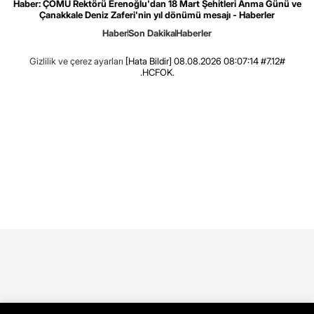
Haber: ÇOMÜ Rektörü Erenoğlu'dan 18 Mart Şehitleri Anma Günü ve
Çanakkale Deniz Zaferi'nin yıl dönümü mesajı - Haberler
Haber
Son Dakika
Haberler
Gizlilik ve çerez ayarları
[Hata Bildir]
08.08.2026 08:07:14 #7.12#
.HCFOK.