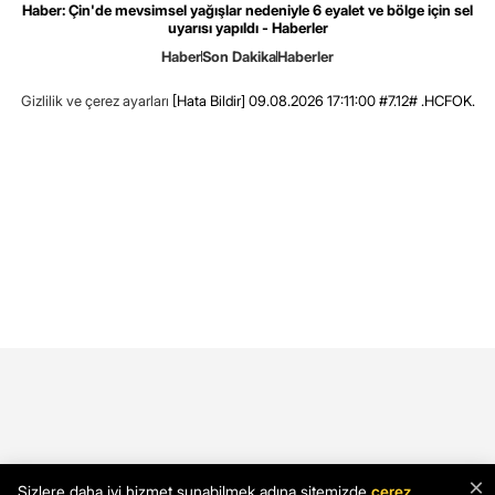
Haber: Çin'de mevsimsel yağışlar nedeniyle 6 eyalet ve bölge için sel
uyarısı yapıldı - Haberler
Haber
Son Dakika
Haberler
Gizlilik ve çerez ayarları
[Hata Bildir]
09.08.2026 17:11:00 #7.12# .HCFOK.
×
Sizlere daha iyi hizmet sunabilmek adına sitemizde
çerez