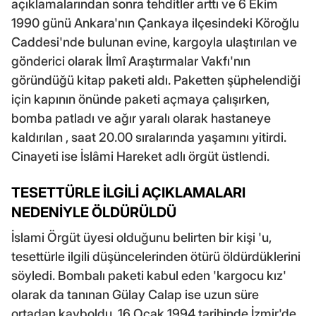
açıklamalarından sonra tehditler arttı ve 6 Ekim
1990 günü Ankara'nın Çankaya ilçesindeki Köroğlu
Caddesi'nde bulunan evine, kargoyla ulaştırılan ve
gönderici olarak İlmî Araştırmalar Vakfı'nın
göründüğü kitap paketi aldı. Paketten şüphelendiği
için kapının önünde paketi açmaya çalışırken,
bomba patladı ve ağır yaralı olarak hastaneye
kaldırılan , saat 20.00 sıralarında yaşamını yitirdi.
Cinayeti ise İslâmi Hareket adlı örgüt üstlendi.
TESETTÜRLE İLGİLİ AÇIKLAMALARI
NEDENİYLE ÖLDÜRÜLDÜ
İslami Örgüt üyesi olduğunu belirten bir kişi 'u,
tesettürle ilgili düşüncelerinden ötürü öldürdüklerini
söyledi. Bombalı paketi kabul eden 'kargocu kız'
olarak da tanınan Gülay Calap ise uzun süre
ortadan kayboldu. 16 Ocak 1994 tarihinde İzmir'de