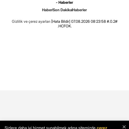
- Haberler
Haber
Son Dakika
Haberler
Gizlilik ve çerez ayarları
[Hata Bildir]
07.08.2026 08:23:58 #.0.2#
.HCFOK.
×
Sizlere daha iyi hizmet sunabilmek adına sitemizde
çerez