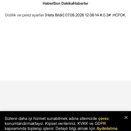
Haber
Son Dakika
Haberler
Gizlilik ve çerez ayarları
[Hata Bildir]
07.08.2026 12:38:14 #.0.3# .HCFOK.
×
Sizlere daha iyi hizmet sunabilmek adına sitemizde
çerez
konumlandırmaktayız. Kişisel verileriniz, KVKK ve GDPR
kapsamında toplanıp işlenir. Detaylı bilgi almak için
Aydınlatma