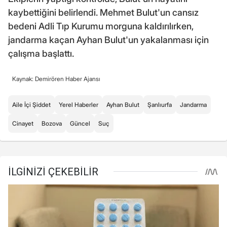
kaybettiğini belirlendi. Mehmet Bulut'un cansız
bedeni Adli Tıp Kurumu morguna kaldırılırken,
jandarma kaçan Ayhan Bulut'un yakalanması için
çalışma başlattı.
Kaynak: Demirören Haber Ajansı
Aile İçi Şiddet
Yerel Haberler
Ayhan Bulut
Şanlıurfa
Jandarma
Cinayet
Bozova
Güncel
Suç