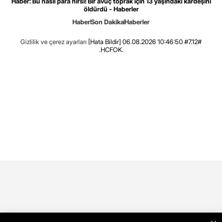
Haber: Bu nasıl para hırsı! Bir avuç toprak için 13 yaşındaki kardeşini
öldürdü - Haberler
Haber
Son Dakika
Haberler
Gizlilik ve çerez ayarları
[Hata Bildir]
06.08.2026 10:46:50 #7.12#
.HCFOK.