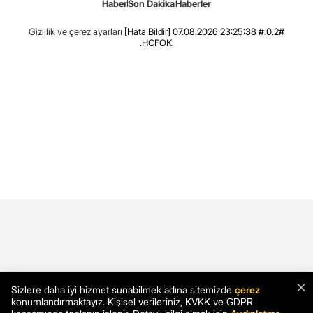
Haber
Son Dakika
Haberler
Gizlilik ve çerez ayarları
[Hata Bildir]
07.08.2026 23:25:38 #.0.2#
.HCFOK.
×
Sizlere daha iyi hizmet sunabilmek adına sitemizde
çerez
konumlandırmaktayız. Kişisel verileriniz, KVKK ve GDPR