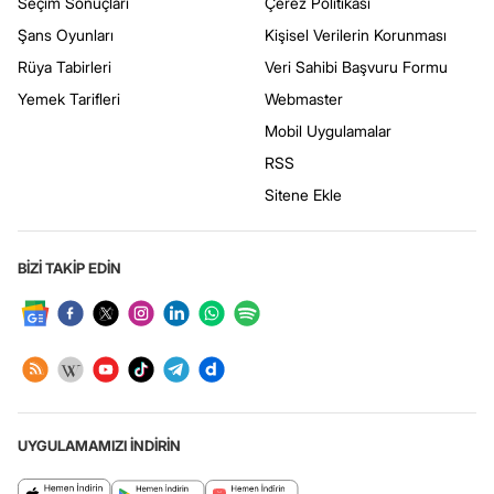
Seçim Sonuçları
Çerez Politikası
Şans Oyunları
Kişisel Verilerin Korunması
Rüya Tabirleri
Veri Sahibi Başvuru Formu
Yemek Tarifleri
Webmaster
Mobil Uygulamalar
RSS
Sitene Ekle
BİZİ TAKİP EDİN
UYGULAMAMIZI İNDİRİN