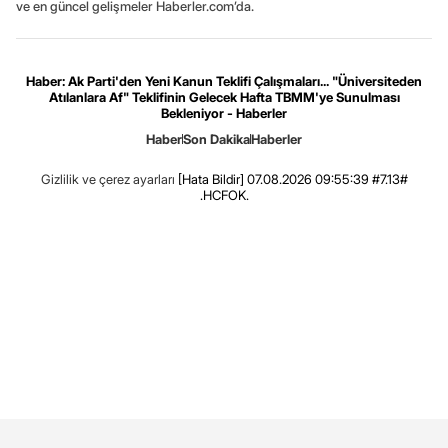
ve en güncel gelişmeler Haberler.com’da.
Haber: Ak Parti'den Yeni Kanun Teklifi Çalışmaları... "Üniversiteden
Atılanlara Af" Teklifinin Gelecek Hafta TBMM'ye Sunulması
Bekleniyor - Haberler
Haber
Son Dakika
Haberler
Gizlilik ve çerez ayarları
[Hata Bildir]
07.08.2026 09:55:39 #7.13#
.HCFOK.