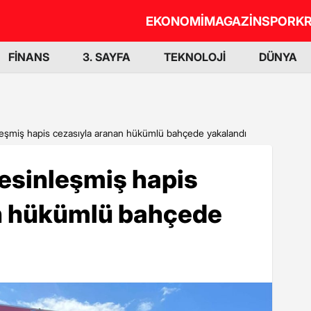
EKONOMİ
MAGAZİN
SPOR
KR
FİNANS
3. SAYFA
TEKNOLOJİ
DÜNYA
nleşmiş hapis cezasıyla aranan hükümlü bahçede yakalandı
kesinleşmiş hapis
n hükümlü bahçede