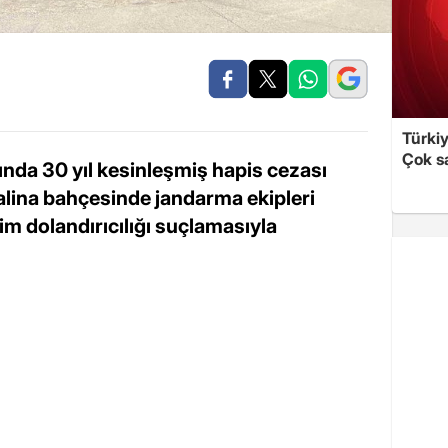
Türki
Çok sa
ında 30 yıl kesinleşmiş hapis cezası
alina bahçesinde jandarma ekipleri
şim dolandırıcılığı suçlamasıyla