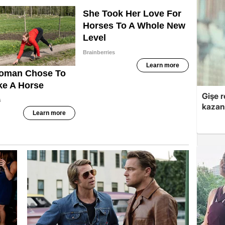
Gişe r
kazan