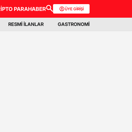
İPTO PARA
HABER
ÜYE GİRİŞİ
RESMİ İLANLAR
GASTRONOMİ