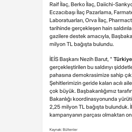
Raif İlaç, Berko İlaç, Daiichi-Sankyo
Eczacıbaşı İlaç Pazarlama, Farmatek
Laboratuarları, Orva İlaç, Pharmac
tarihinde gerçekleşen hain saldırıla
gazilere destek amacıyla, Başbaka
milyon TL bağışta bulundu.
İEİS Başkanı Nezih Barut, "
Türkiy
gerçekleştirilen bu saldırıyı şidde
pahasına demokrasimize sahip çıkm
Şehitlerimizin geride kalan acılı a
çok büyük. Başbakanlığımız tarafınd
Bakanlığı koordinasyonunda yürütü
2,25 milyon TL bağışta bulunduk. İl
kampanyanın parçası olmaktan onu
Kaynak: Bültenler