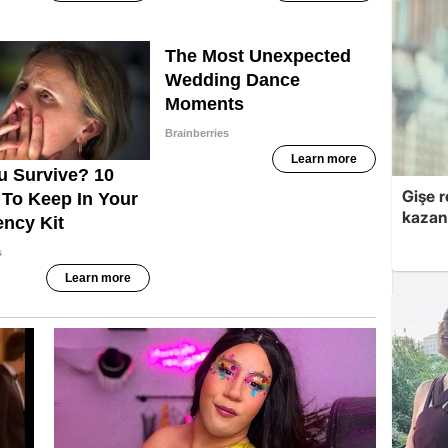
Gişe r
kazan