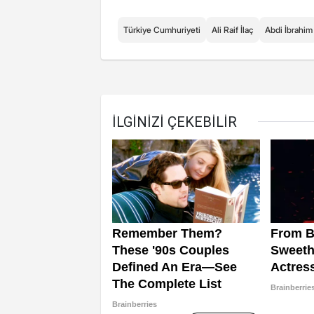
Türkiye Cumhuriyeti
Ali Raif İlaç
Abdi İbrahim