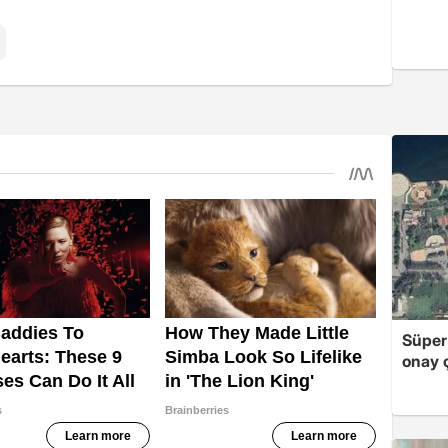
Süper
onay ç