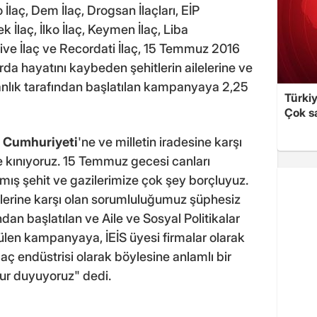
 İlaç, Dem İlaç, Drogsan İlaçları, EİP
 İlaç, İlko İlaç, Keymen İlaç, Liba
tive İlaç ve Recordati İlaç, 15 Temmuz 2016
rda hayatını kaybeden şehitlerin ailelerine ve
nlık tarafından başlatılan kampanyaya 2,25
Türki
Çok sa
e Cumhuriyeti
'ne ve milletin iradesine karşı
tle kınıyoruz. 15 Temmuz gecesi canları
ış şehit ve gazilerimize çok şey borçluyuz.
ilelerine karşı olan sorumluluğumuz şüphesiz
an başlatılan ve Aile ve Sosyal Politikalar
len kampanyaya, İEİS üyesi firmalar olarak
aç endüstrisi olarak böylesine anlamlı bir
r duyuyoruz" dedi.