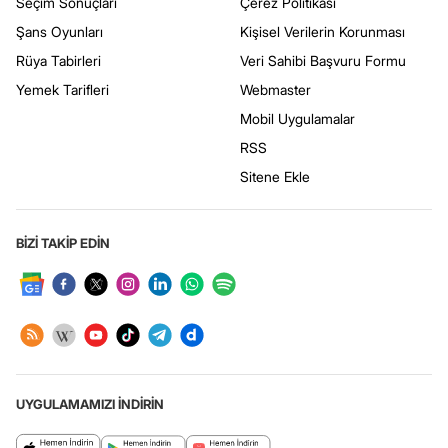
Seçim Sonuçları
Çerez Politikası
Şans Oyunları
Kişisel Verilerin Korunması
Rüya Tabirleri
Veri Sahibi Başvuru Formu
Yemek Tarifleri
Webmaster
Mobil Uygulamalar
RSS
Sitene Ekle
BİZİ TAKİP EDİN
UYGULAMAMIZI İNDİRİN