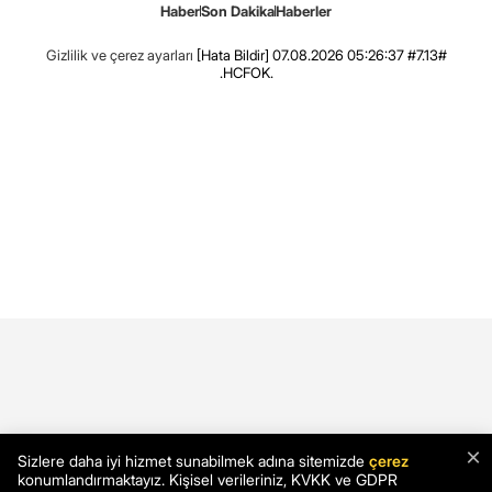
Haber
Son Dakika
Haberler
Gizlilik ve çerez ayarları
[Hata Bildir]
07.08.2026 05:26:37 #7.13#
.HCFOK.
×
Sizlere daha iyi hizmet sunabilmek adına sitemizde
çerez
konumlandırmaktayız. Kişisel verileriniz, KVKK ve GDPR