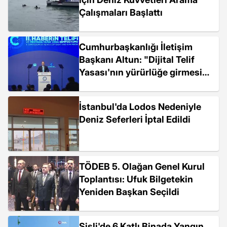
Çalışmaları Başlattı
Cumhurbaşkanlığı İletişim
Başkanı Altun: "Dijital Telif
Yasası'nın yürürlüğe girmesi
elzemdir"
İstanbul'da Lodos Nedeniyle
Deniz Seferleri İptal Edildi
TÖDEB 5. Olağan Genel Kurul
Toplantısı: Ufuk Bilgetekin
Yeniden Başkan Seçildi
Şişli'de 6 Katlı Binada Yangın