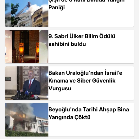
Paniği
9. Sabri Ülker Bilim Ödülü
sahibini buldu
Bakan Uraloğlu'ndan İsrail'e
Kınama ve Siber Güvenlik
Vurgusu
Beyoğlu'nda Tarihi Ahşap Bina
Yangında Çöktü