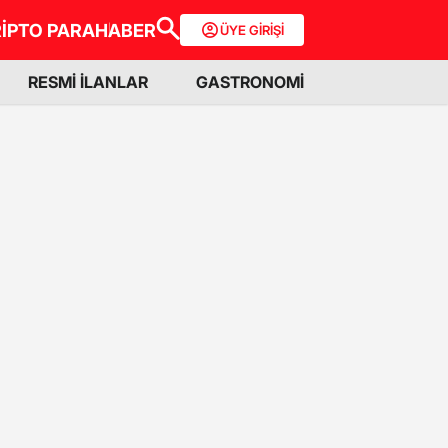
İPTO PARA
HABER
ÜYE GİRİŞİ
RESMİ İLANLAR
GASTRONOMİ