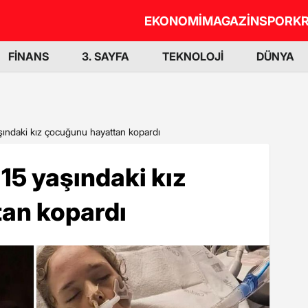
EKONOMİ
MAGAZİN
SPOR
KR
FİNANS
3. SAYFA
TEKNOLOJİ
DÜNYA
aşındaki kız çocuğunu hayattan kopardı
15 yaşındaki kız
an kopardı