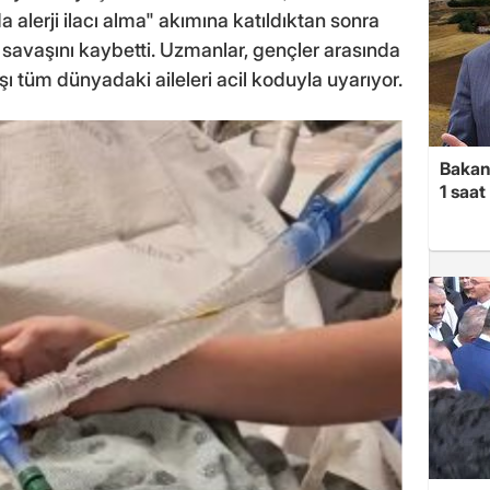
a alerji ilacı alma" akımına katıldıktan sonra
avaşını kaybetti. Uzmanlar, gençler arasında
şı tüm dünyadaki aileleri acil koduyla uyarıyor.
Bakan
1 saa