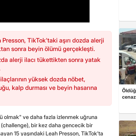
Presson, TikTok'taki aşırı dozda alerji
ıktan sonra beyin ölümü gerçekleşti.
a alerji ilacı tükettikten sonra yatak
.
 ilaçlarının yüksek dozda nöbet,
uğu, kalp durması ve beyin hasarına
Öldüğü
cenaz
ü olmak" ve daha fazla izlenmek uğruna
 (challenge), bir kez daha gencecik bir
şayan 15 yaşındaki Leah Presson, TikTok’ta