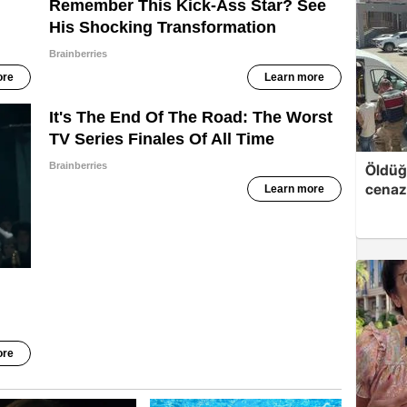
Öldüğü
cenaz