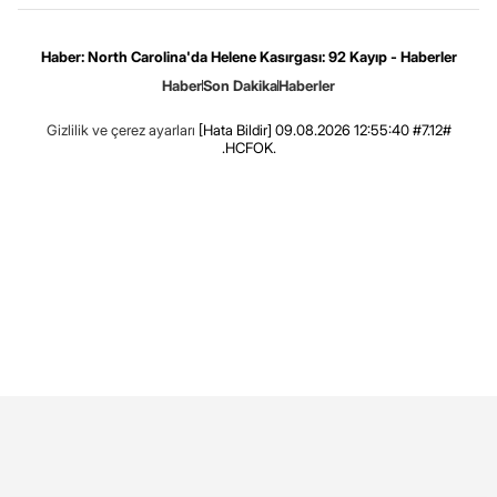
Haber: North Carolina'da Helene Kasırgası: 92 Kayıp - Haberler
Haber
Son Dakika
Haberler
Gizlilik ve çerez ayarları
[Hata Bildir]
09.08.2026 12:55:40 #7.12#
.HCFOK.