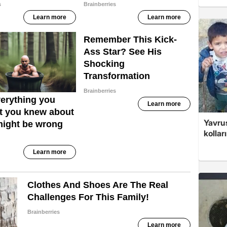
Yavrus
kolları