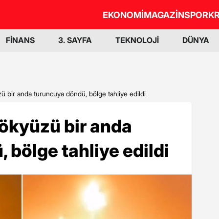
EKONOMİ
MAGAZİN
SPOR
KR
FİNANS
3. SAYFA
TEKNOLOJİ
DÜNYA
ü bir anda turuncuya döndü, bölge tahliye edildi
ökyüzü bir anda
 bölge tahliye edildi