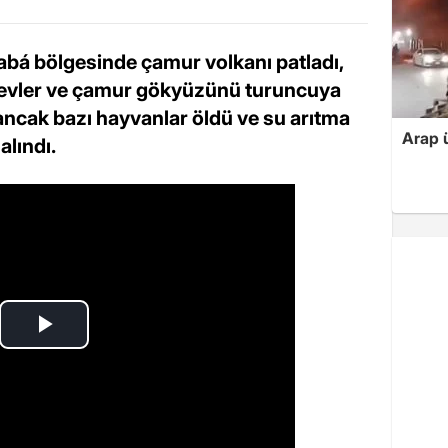
bá bölgesinde çamur volkanı patladı,
levler ve çamur gökyüzünü turuncuya
ncak bazı hayvanlar öldü ve su arıtma
Arap ü
alındı.