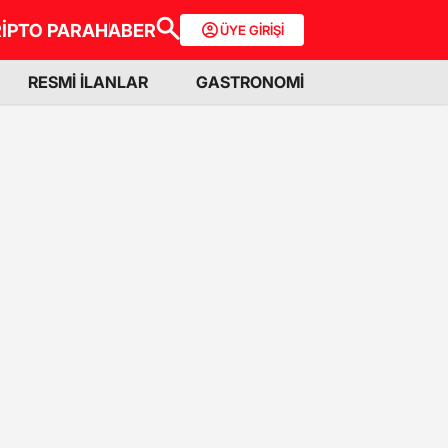
İPTO PARA
HABER
ÜYE GİRİŞİ
RESMİ İLANLAR
GASTRONOMİ