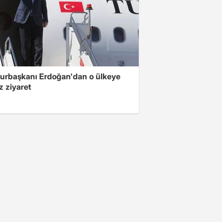
rbaşkanı Erdoğan'dan o ülkeye
z ziyaret