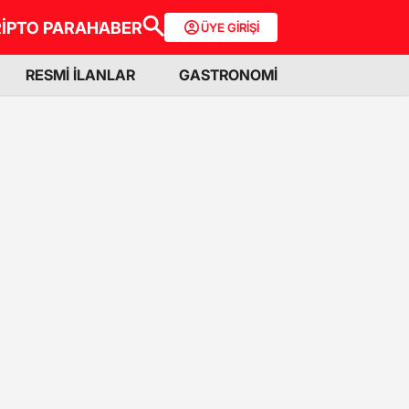
İPTO PARA
HABER
ÜYE GİRİŞİ
RESMİ İLANLAR
GASTRONOMİ