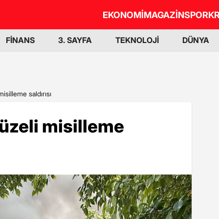
EKONOMİ
MAGAZİN
SPOR
KR
FİNANS
3. SAYFA
TEKNOLOJİ
DÜNYA
 misilleme saldırısı
füzeli misilleme