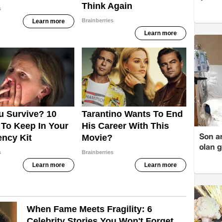
Son a
olan 