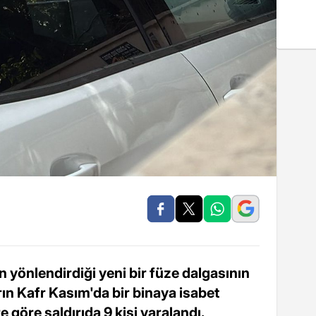
an yönlendirdiği yeni bir füze dalgasının
arın Kafr Kasım'da bir binaya isabet
ere göre saldırıda 9 kişi yaralandı.