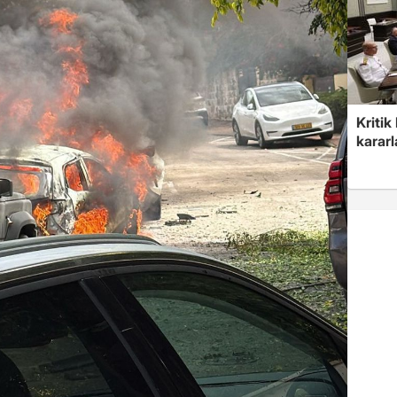
Kritik
kararl