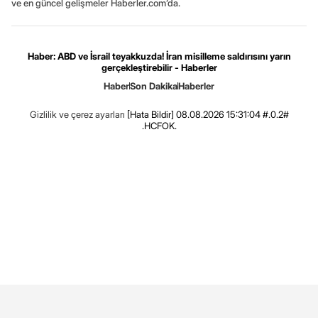
ve en güncel gelişmeler Haberler.com’da.
Haber: ABD ve İsrail teyakkuzda! İran misilleme saldırısını yarın
gerçekleştirebilir - Haberler
Haber
Son Dakika
Haberler
Gizlilik ve çerez ayarları
[Hata Bildir]
08.08.2026 15:31:04 #.0.2#
.HCFOK.