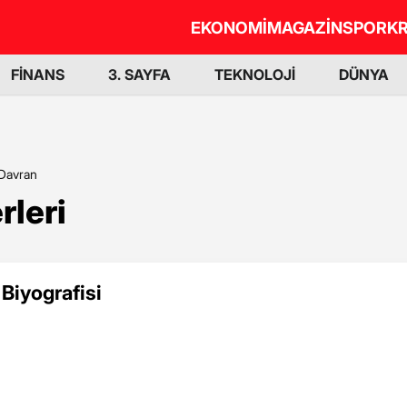
EKONOMİ
MAGAZİN
SPOR
KR
FİNANS
3. SAYFA
TEKNOLOJİ
DÜNYA
Davran
leri
Biyografisi