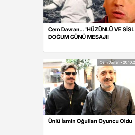
Cem Davran... 'HÜZÜNLÜ VE SİSLİ
DOĞUM GÜNÜ MESAJI!
Cem Davran - 20.10.
Ünlü İsmin Oğulları Oyuncu Oldu