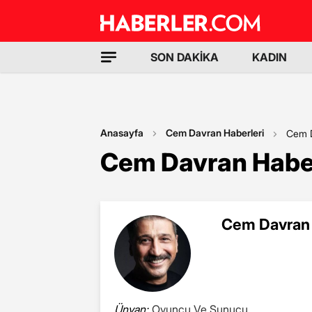
SON DAKİKA
KADIN
Anasayfa
Cem Davran Haberleri
Cem 
Cem Davran Haber
Cem Davran 
Ünvan:
Oyuncu Ve Sunucu