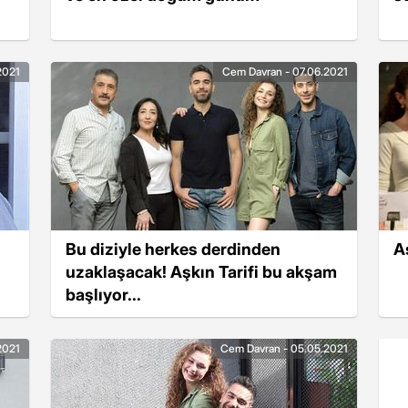
2021
Cem Davran - 07.06.2021
Bu diziyle herkes derdinden
A
uzaklaşacak! Aşkın Tarifi bu akşam
başlıyor...
2021
Cem Davran - 05.05.2021