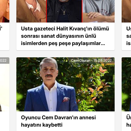
'
Usta gazeteci Halit Kıvanç'ın ölümü
U
sonrası sanat dünyasının ünlü
s
isimlerden peş peşe paylaşımlar
i
geldi
g
2022
Cem Davran - 15.08.2022
Oyuncu Cem Davran'ın annesi
Ü
hayatını kaybetti
h