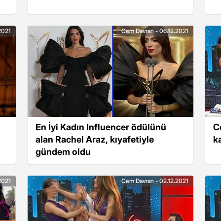
2021
Cem Davran - 06.12.2021
En İyi Kadın Influencer ödülünü
C
alan Rachel Araz, kıyafetiyle
k
gündem oldu
2021
Cem Davran - 02.12.2021