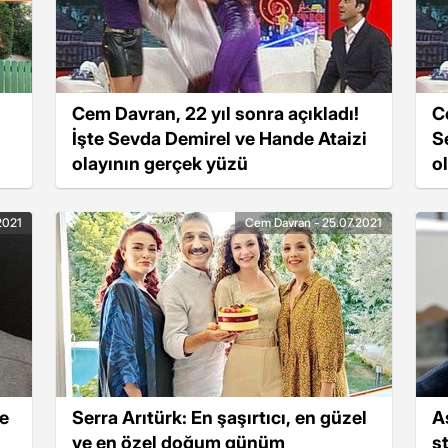
Cem Davran, 22 yıl sonra açıkladı!
C
İşte Sevda Demirel ve Hande Ataizi
S
olayının gerçek yüzü
o
2021
Cem Davran - 25.07.2021
de
Serra Arıtürk: En şaşırtıcı, en güzel
A
ve en özel doğum günüm
s