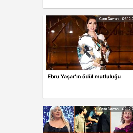
Cem Davran - 06.12.
Ebru Yaşar'ın ödül mutluluğu
Cem Davran - 02.12.