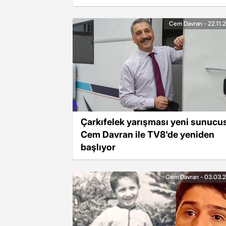
Atatürk ve silah arkadaşlarına
borçluyuz
Cem Davran - 22.11.
Çarkıfelek yarışması yeni sunucu
Cem Davran ile TV8'de yeniden
başlıyor
Cem Davran - 03.03.