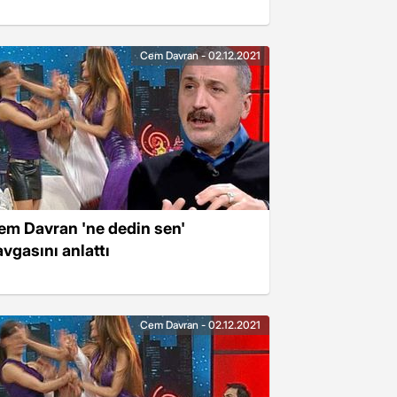
Cem Davran - 02.12.2021
em Davran 'ne dedin sen'
avgasını anlattı
Cem Davran - 02.12.2021