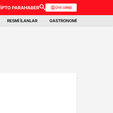
İPTO PARA
HABER
ÜYE GİRİŞİ
RESMİ İLANLAR
GASTRONOMİ