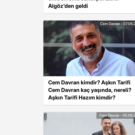
Algöz'den geldi
Cem Davran - 07.06.
Cem Davran kimdir? Aşkın Tarifi
Cem Davran kaç yaşında, nereli?
Aşkın Tarifi Hazım kimdir?
Cem Davran - 05.05.