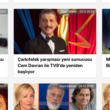
Atatürk ve silah arkadaşlarına
D
borçluyuz
2023
Cem Davran - 22.11.2023
su
Çarkıfelek yarışması yeni sunucusu
M
Cem Davran ile TV8'de yeniden
B
başlıyor
2023
Cem Davran - 26.10.2022