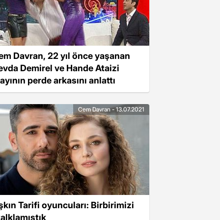
em Davran, 22 yıl önce yaşanan
evda Demirel ve Hande Ataizi
layının perde arkasını anlattı
Cem Davran - 13.07.2021
şkın Tarifi oyuncuları: Birbirimizi
talklamıştık