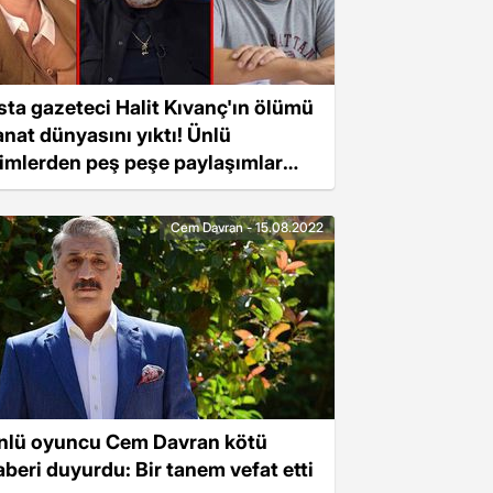
sta gazeteci Halit Kıvanç'ın ölümü
anat dünyasını yıktı! Ünlü
simlerden peş peşe paylaşımlar
eldi
Cem Davran - 15.08.2022
nlü oyuncu Cem Davran kötü
aberi duyurdu: Bir tanem vefat etti