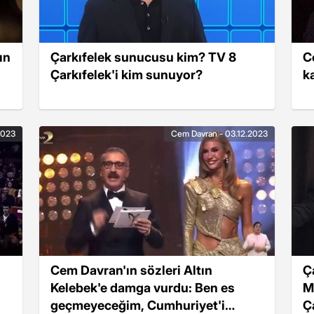
ın
Çarkıfelek sunucusu kim? TV 8
C
Çarkıfelek'i kim sunuyor?
ka
2023
Cem Davran - 03.12.2023
Cem Davran'ın sözleri Altın
Ç
Kelebek'e damga vurdu: Ben es
M
geçmeyeceğim, Cumhuriyet'i
Ç