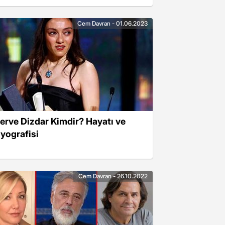
avran kimdir?
Cem Davran - 01.06.2023
erve Dizdar Kimdir? Hayatı ve
iyografisi
Cem Davran - 26.10.2022