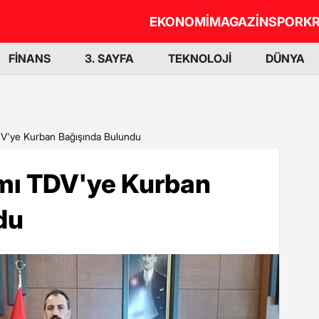
EKONOMİ
MAGAZİN
SPOR
KR
FİNANS
3. SAYFA
TEKNOLOJİ
DÜNYA
V'ye Kurban Bağışında Bulundu
mı TDV'ye Kurban
du