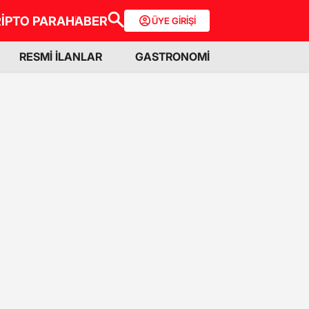
İPTO PARA
HABER
ÜYE GİRİŞİ
RESMİ İLANLAR
GASTRONOMİ