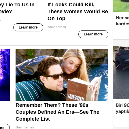
Her sa
kardeş
Biri 9
yaptıl