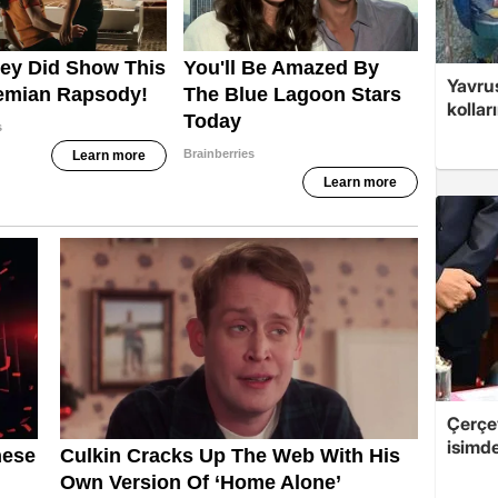
Yavrus
kolları
Çerçe
isimd