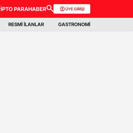
İPTO PARA
HABER
ÜYE GİRİŞİ
RESMİ İLANLAR
GASTRONOMİ