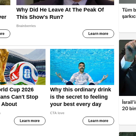
Tüm b
şarkı
İsrail
20 bin