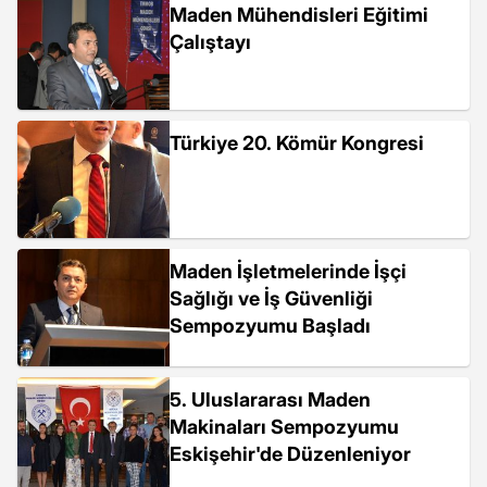
Maden Mühendisleri Eğitimi
Çalıştayı
Türkiye 20. Kömür Kongresi
Maden İşletmelerinde İşçi
Sağlığı ve İş Güvenliği
Sempozyumu Başladı
5. Uluslararası Maden
Makinaları Sempozyumu
Eskişehir'de Düzenleniyor