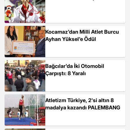
Kocamaz'dan Milli Atlet Burcu
Ayhan Yüksel'e Ödül
Bağcılar'da İki Otomobil
Çarpıştı: 8 Yaralı
Atletizm Türkiye, 2'si altın 8
madalya kazandı PALEMBANG