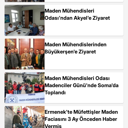
Maden Mühendisleri
Odası'ndan Akyel'e Ziyaret
Maden Mühendislerinden
Büyükerşen'e Ziyaret
Maden Mühendisleri Odası
Madenciler Günü'nde Soma'da
Toplandı
Ermenek'te Müfettişler Maden
Faciasını 3 Ay Önceden Haber
Vermiş