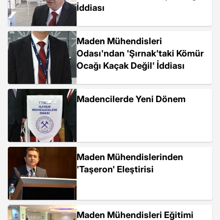
İddiası
Maden Mühendisleri
Odası'ndan 'Şırnak'taki Kömür
Ocağı Kaçak Değil' İddiası
Madencilerde Yeni Dönem
Maden Mühendislerinden
'Taşeron' Eleştirisi
Maden Mühendisleri Eğitimi