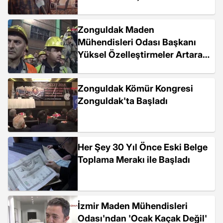
Devam Edecek
Zonguldak Maden
Mühendisleri Odası Başkanı
Yüksel Özelleştirmeler Artarak
Devam Edecek
Zonguldak Kömür Kongresi
Zonguldak'ta Başladı
Her Şey 30 Yıl Önce Eski Belge
Toplama Merakı ile Başladı
İzmir Maden Mühendisleri
Odası'ndan 'Ocak Kaçak Değil'