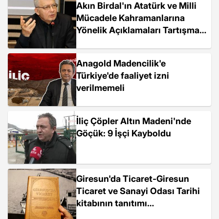
Akın Birdal'ın Atatürk ve Milli
Mücadele Kahramanlarına
Yönelik Açıklamaları Tartışma
Yarattı
Anagold Madencilik'e
Türkiye'de faaliyet izni
verilmemeli
İliç Çöpler Altın Madeni'nde
Göçük: 9 İşçi Kayboldu
Giresun'da Ticaret-Giresun
Ticaret ve Sanayi Odası Tarihi
kitabının tanıtımı
gerçekleştirildi