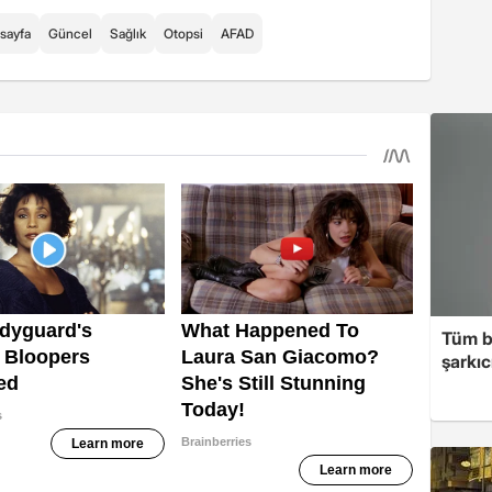
sayfa
Güncel
Sağlık
Otopsi
AFAD
Tüm b
şarkı