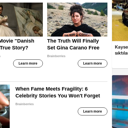
Kayser
sıktıla