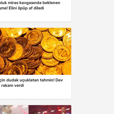
nluk miras kavgasında beklenen
me! Elini öpüp af diledi
 için dudak uçuklatan tahmin! Dev
 rakam verdi