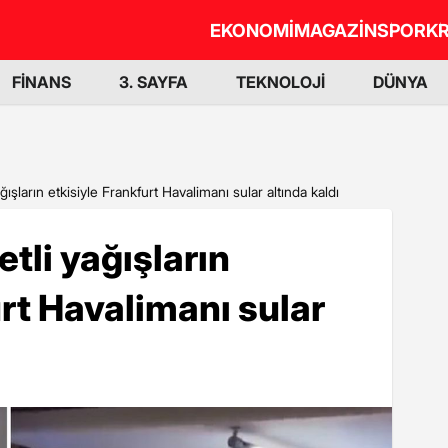
EKONOMİ
MAGAZİN
SPOR
KR
FİNANS
3. SAYFA
TEKNOLOJİ
DÜNYA
ışların etkisiyle Frankfurt Havalimanı sular altında kaldı
tli yağışların
urt Havalimanı sular