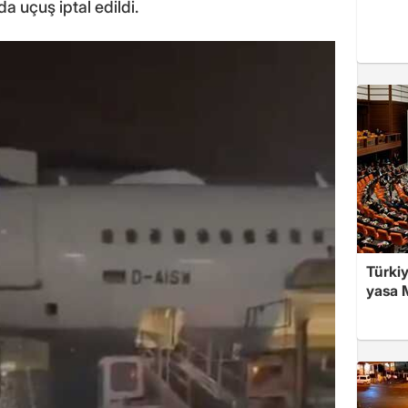
da uçuş iptal edildi.
Türkiy
yasa M