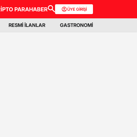
İPTO PARA
HABER
ÜYE GİRİŞİ
RESMİ İLANLAR
GASTRONOMİ