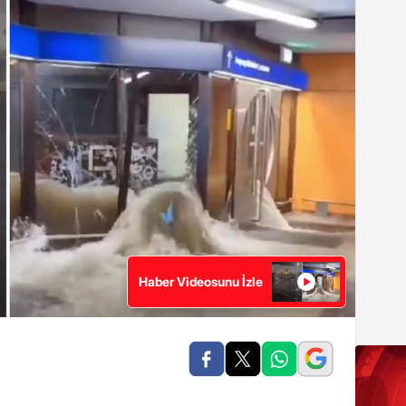
Haber Videosunu İzle