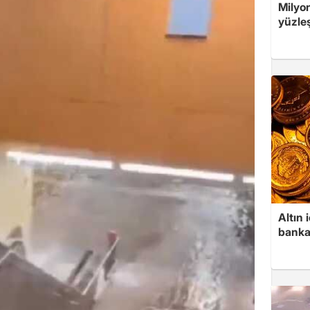
Milyo
yüzleş
Altın
banka