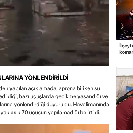
İlçeyi
koman
LARINA YÖNLENDİRİLDİ
en yapılan açıklamada, aprona biriken su
edildiği, bazı uçuşlarda gecikme yaşandığı ve
larına yönlendirdiği duyuruldu. Havalimanında
aklaşık 70 uçuşun yapılamadığı belirtildi.