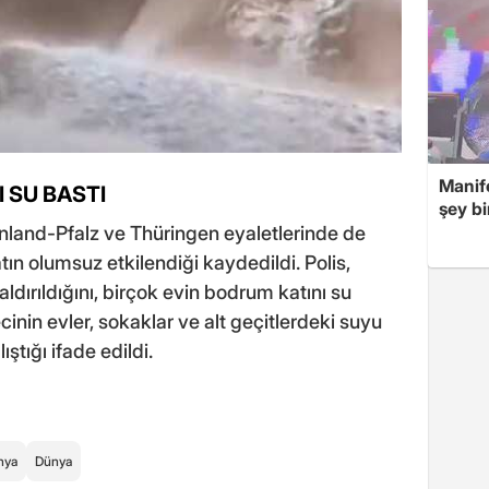
Manif
 SU BASTI
şey bi
land-Pfalz ve Thüringen eyaletlerinde de
atın olumsuz etkilendiği kaydedildi. Polis,
ldırıldığını, birçok evin bodrum katını su
ecinin evler, sokaklar ve alt geçitlerdeki suyu
ştığı ifade edildi.
nya
Dünya