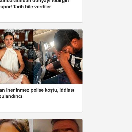
stihbaratından dünyayı tedirgin
apor! Tarih bile verdiler
n iner inmez polise koştu, iddiası
ulandırıcı