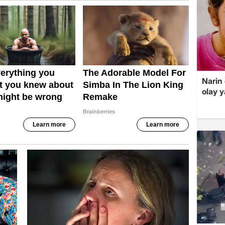
Narin
olay 