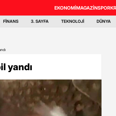
EKONOMİ
MAGAZİN
SPOR
KR
FİNANS
3. SAYFA
TEKNOLOJİ
DÜNYA
andı
l yandı