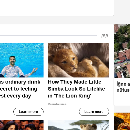
İğne 
nüfusu