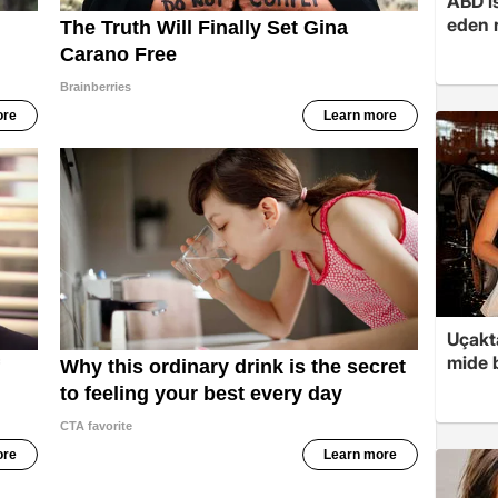
ABD i
eden r
Uçakta
mide b