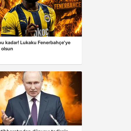
 bu kadar! Lukaku Fenerbahçe'ye
ı olsun