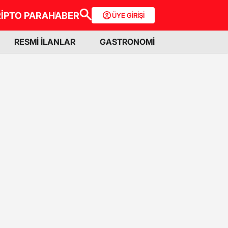
İPTO PARA
HABER
ÜYE GİRİŞİ
RESMİ İLANLAR
GASTRONOMİ