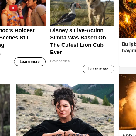
Bu iş
hayırl