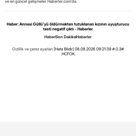
ve en güncel gelişmeler Haberler.com’da.
Haber: Annesi Güllü'yü öldürmekten tutuklanan kızının uyuşturucu
testi negatif çıktı - Haberler
Haber
Son Dakika
Haberler
Gizlilik ve çerez ayarları
[Hata Bildir]
08.08.2026 09:21:39 #.0.3#
.HCFOK.