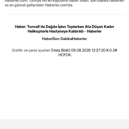
Haberler.com: Türkiye’nin en kapsamlı haber sitesi. Son dakika haberleri
ve en güncel gelişmeler Haberler.com’da.
Haber: Tunceli'de Dağda İşkın Toplarken Ata Düşen Kadın
Helikopterle Hastaneye Kaldırıldı - Haberler
Haber
Son Dakika
Haberler
Gizlilik ve çerez ayarları
[Hata Bildir]
09.08.2026 12:37:20 #.0.3#
.HCFOK.