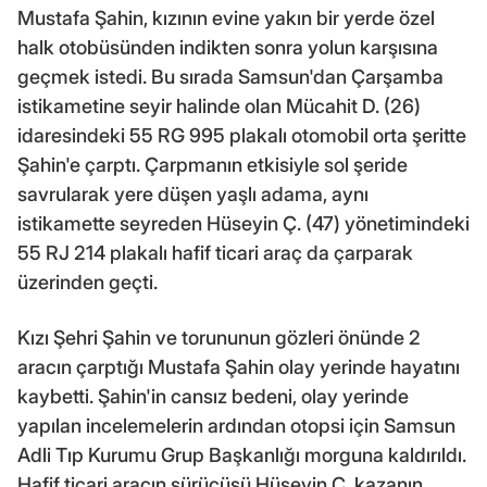
Mustafa Şahin, kızının evine yakın bir yerde özel
halk otobüsünden indikten sonra yolun karşısına
geçmek istedi. Bu sırada Samsun'dan Çarşamba
istikametine seyir halinde olan Mücahit D. (26)
idaresindeki 55 RG 995 plakalı otomobil orta şeritte
Şahin'e çarptı. Çarpmanın etkisiyle sol şeride
savrularak yere düşen yaşlı adama, aynı
istikamette seyreden Hüseyin Ç. (47) yönetimindeki
55 RJ 214 plakalı hafif ticari araç da çarparak
üzerinden geçti.
Kızı Şehri Şahin ve torununun gözleri önünde 2
aracın çarptığı Mustafa Şahin olay yerinde hayatını
kaybetti. Şahin'in cansız bedeni, olay yerinde
yapılan incelemelerin ardından otopsi için Samsun
Adli Tıp Kurumu Grup Başkanlığı morguna kaldırıldı.
Hafif ticari aracın sürücüsü Hüseyin Ç. kazanın