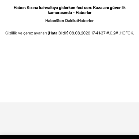
Haber: Kızına kahvaltıya giderken feci son: Kaza anı güvenlik
kamerasında - Haberler
Haber
Son Dakika
Haberler
Gizlilik ve çerez ayarları
[Hata Bildir]
08.08.2026 17:41:37 #.0.2# .HCFOK.