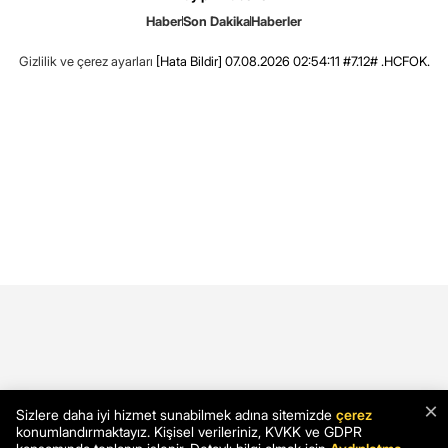
Haber
Son Dakika
Haberler
Gizlilik ve çerez ayarları
[Hata Bildir]
07.08.2026 02:54:11 #7.12# .HCFOK.
×
Sizlere daha iyi hizmet sunabilmek adına sitemizde
çerez
konumlandırmaktayız. Kişisel verileriniz, KVKK ve GDPR