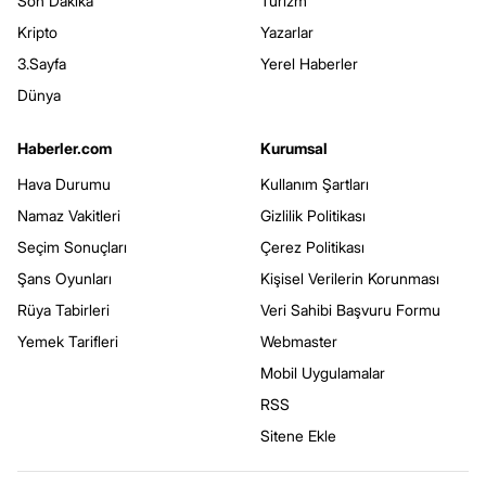
Son Dakika
Turizm
Kripto
Yazarlar
3.Sayfa
Yerel Haberler
Dünya
Haberler.com
Kurumsal
Hava Durumu
Kullanım Şartları
Namaz Vakitleri
Gizlilik Politikası
Seçim Sonuçları
Çerez Politikası
Şans Oyunları
Kişisel Verilerin Korunması
Rüya Tabirleri
Veri Sahibi Başvuru Formu
Yemek Tarifleri
Webmaster
Mobil Uygulamalar
RSS
Sitene Ekle