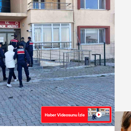
Haber Videosunu İzle