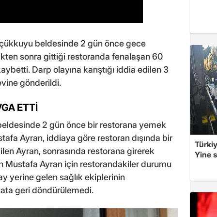
Küçükkuyu beldesinde 2 gün önce gece
kten sonra gittiği restoranda fenalaşan 60
ybetti. Darp olayına karıştığı iddia edilen 3
vine gönderildi.
GA ETTİ
beldesinde 2 gün önce bir restorana yemek
afa Ayran, iddiaya göre restoran dışında bir
Türkiy
len Ayran, sonrasında restorana girerek
Yine s
 Mustafa Ayran için restorandakiler durumu
lay yerine gelen sağlık ekiplerinin
ata geri döndürülemedi.