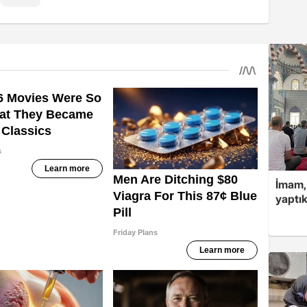
İmam,
yaptık