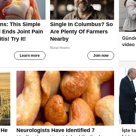
Günde
video 
İşte t