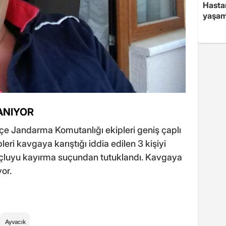
Hasta
yaşam
RANIYOR
çe Jandarma Komutanlığı ekipleri geniş çaplı
eri kavgaya karıştığı iddia edilen 3 kişiyi
 suçluyu kayırma suçundan tutuklandı. Kavgaya
yor.
Ayvacık