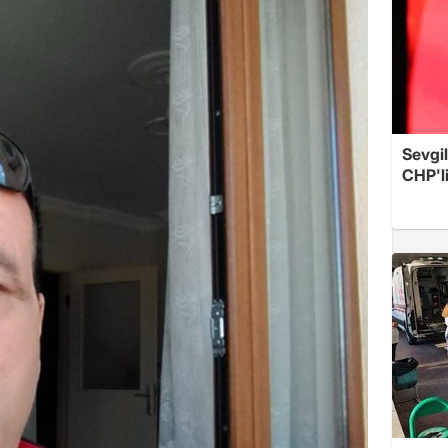
Sevgil
CHP'l