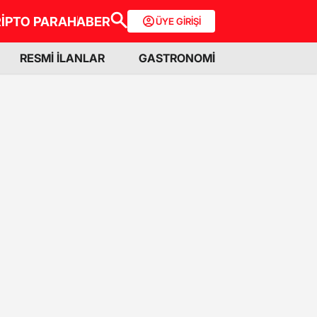
İPTO PARA
HABER
ÜYE GİRİŞİ
RESMİ İLANLAR
GASTRONOMİ