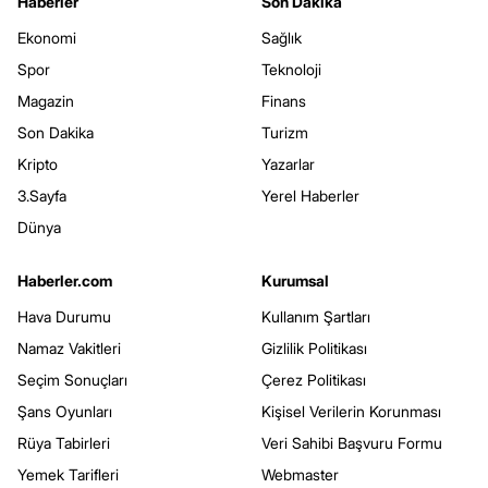
Haberler
Son Dakika
Ekonomi
Sağlık
Spor
Teknoloji
Magazin
Finans
Son Dakika
Turizm
Kripto
Yazarlar
3.Sayfa
Yerel Haberler
Dünya
Haberler.com
Kurumsal
Hava Durumu
Kullanım Şartları
Namaz Vakitleri
Gizlilik Politikası
Seçim Sonuçları
Çerez Politikası
Şans Oyunları
Kişisel Verilerin Korunması
Rüya Tabirleri
Veri Sahibi Başvuru Formu
Yemek Tarifleri
Webmaster