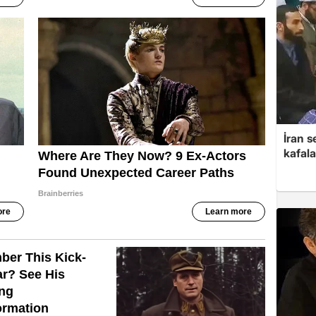
İran s
kafala