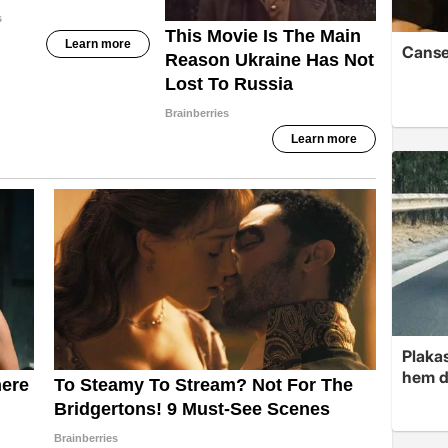
Cansev
Plakas
hem d