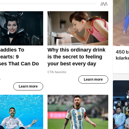
450 bi
kılar