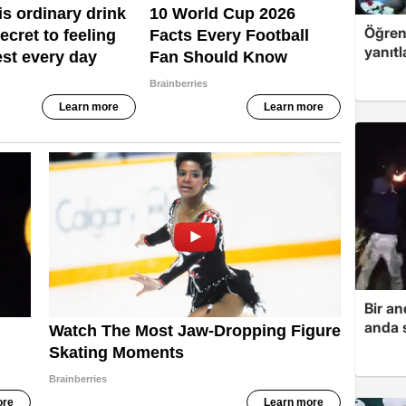
Öğren
yanıtl
Bir a
anda s