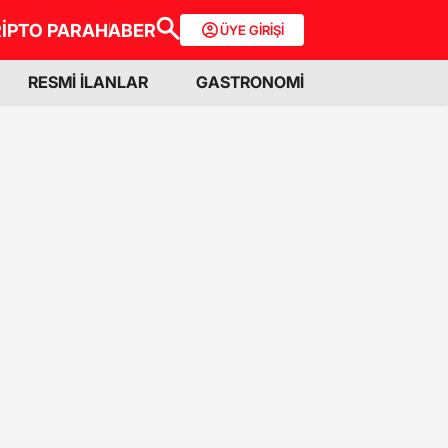
İPTO PARA
HABER
ÜYE GİRİŞİ
RESMİ İLANLAR
GASTRONOMİ