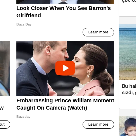
Bu hal
sızdı,