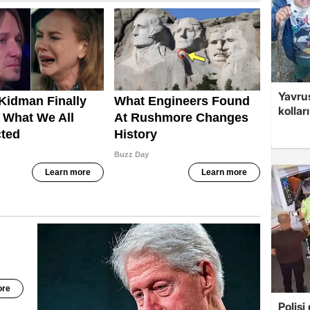
Yavrus
kolları
Polis