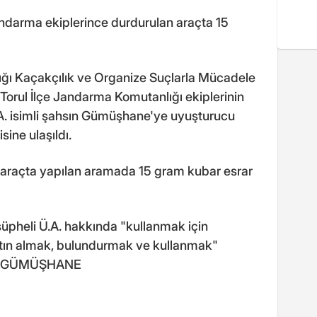
ndarma ekiplerince durdurulan araçta 15
ı Kaçakçılık ve Organize Suçlarla Mücadele
Torul İlçe Jandarma Komutanlığı ekiplerinin
A. isimli şahsın Gümüşhane'ye uyuşturucu
ine ulaşıldı.
 araçta yapılan aramada 15 gram kubar esrar
şüpheli Ü.A. hakkında "kullanmak için
tın almak, bulundurmak ve kullanmak"
ı. - GÜMÜŞHANE