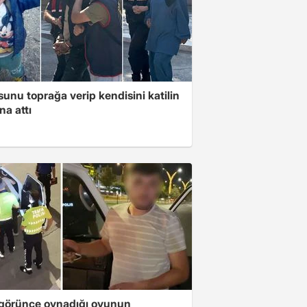
unu toprağa verip kendisini katilin
na attı
i görünce oynadığı oyunun