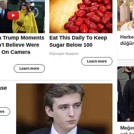
Herke
düğünü
Meğer
çok k