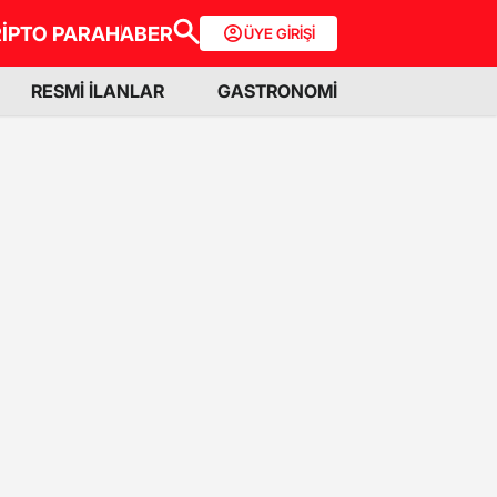
İPTO PARA
HABER
ÜYE GİRİŞİ
RESMİ İLANLAR
GASTRONOMİ