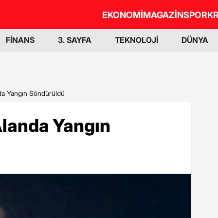
EKONOMİ
MAGAZİN
SPOR
KR
FİNANS
3. SAYFA
TEKNOLOJİ
DÜNYA
nda Yangın Söndürüldü
Alanda Yangın