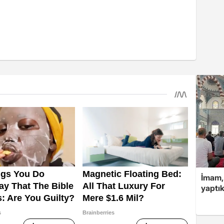
İmam,
yaptık