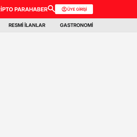
İPTO PARA
HABER
ÜYE GİRİŞİ
RESMİ İLANLAR
GASTRONOMİ