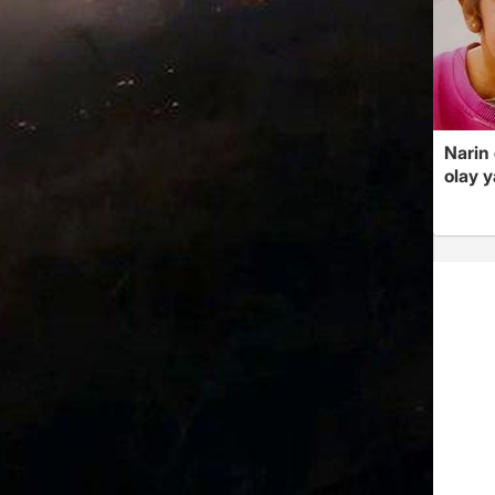
Narin
olay 