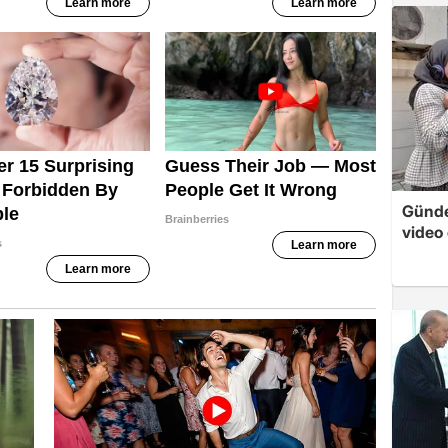
Günde
video 