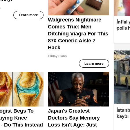
İnfial
polis
İstan
kaybı 