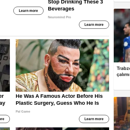
Trabzo
çalımı