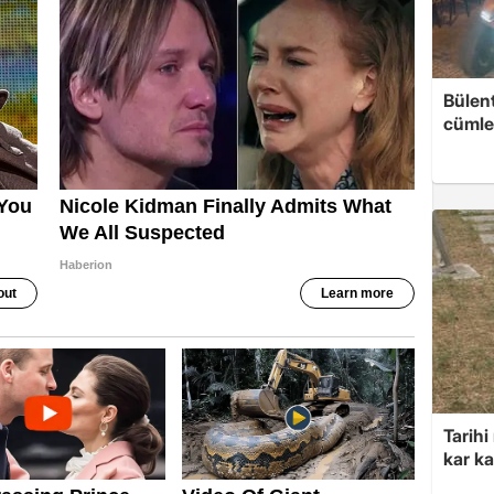
Bülent
cümle
Tarihi
kar k