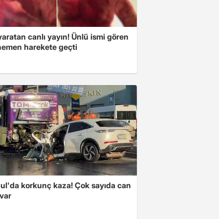
 yaratan canlı yayın! Ünlü ismi gören
 hemen harekete geçti
bul'da korkunç kaza! Çok sayıda can
var