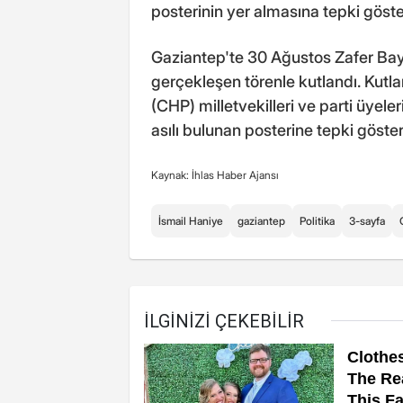
posterinin yer almasına tepki göste
Gaziantep'te 30 Ağustos Zafer B
gerçekleşen törenle kutlandı. Kutl
(CHP) milletvekilleri ve parti üyeleri
asılı bulunan posterine tepki göst
Kaynak: İhlas Haber Ajansı
İsmail Haniye
gaziantep
Politika
3-sayfa