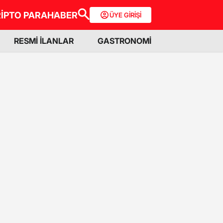
İPTO PARA
HABER
ÜYE GİRİŞİ
RESMİ İLANLAR
GASTRONOMİ