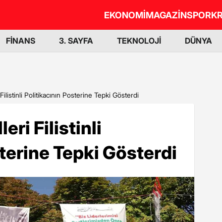
EKONOMİ
MAGAZİN
SPOR
KR
FİNANS
3. SAYFA
TEKNOLOJİ
DÜNYA
 Filistinli Politikacının Posterine Tepki Gösterdi
eri Filistinli
sterine Tepki Gösterdi