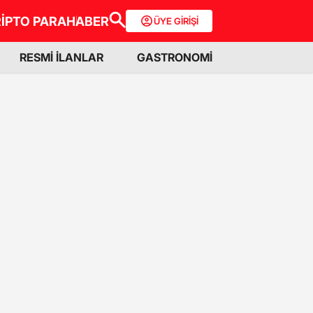
İPTO PARA
HABER
ÜYE GİRİŞİ
RESMİ İLANLAR
GASTRONOMİ