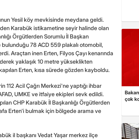
nun Yesil köy mevkisinde meydana geldi.
inden Karabük istikametine seyir halinde olan
nlığı Örgütlerden Sorumlu İl Başkan
de bulunduğu 78 ACD 559 plakalı otomobil,
erdi. Araçtan inen Erten, Filyos Çayı kenarında
derek yaklaşık 10 metre yükseklikten
kapılan Erten, kısa sürede gözden kayboldu.
n 112 Acil Çağrı Merkezi'ne yaptığı ihbar
Bakan 
FAD, UMKE ve itfaiye ekipleri sevk edildi.
çok k
kapılan CHP Karabük İl Başkanlığı Örgütlerden
afa Erten'i bulmak için bölgede arama ve
bük il başkanı Vedat Yaşar merkez ilçe