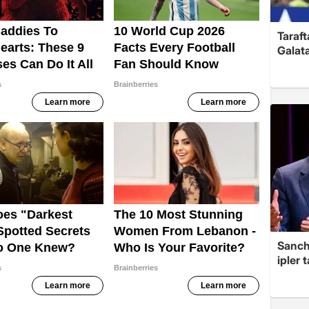
Taraft
Galata
Sanche
ipler