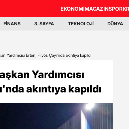
EKONOMİ
MAGAZİN
SPOR
KR
FİNANS
3. SAYFA
TEKNOLOJİ
DÜNYA
n Yardımcısı Erten, Filyos Çayı'nda akıntıya kapıldı
Başkan Yardımcısı
ı'nda akıntıya kapıldı