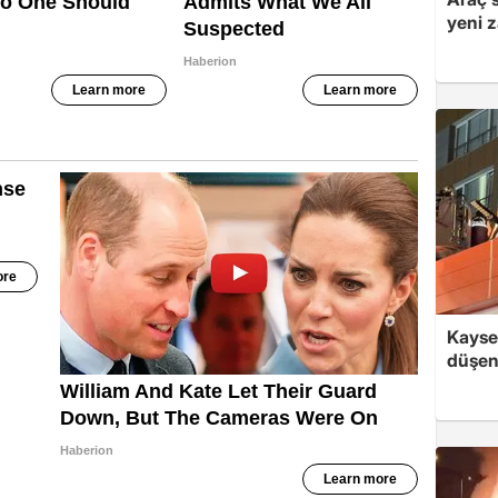
yeni 
Kayse
düşen 