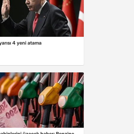
yarısı 4 yeni atama
sahiplerini üzecek haber: Benzine