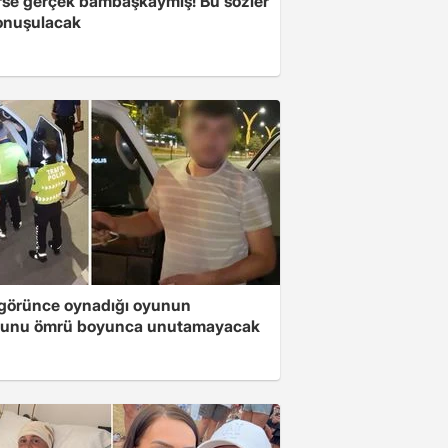
se gerçek bambaşkaymış! Bu sözler
onuşulacak
i görünce oynadığı oyunun
unu ömrü boyunca unutamayacak