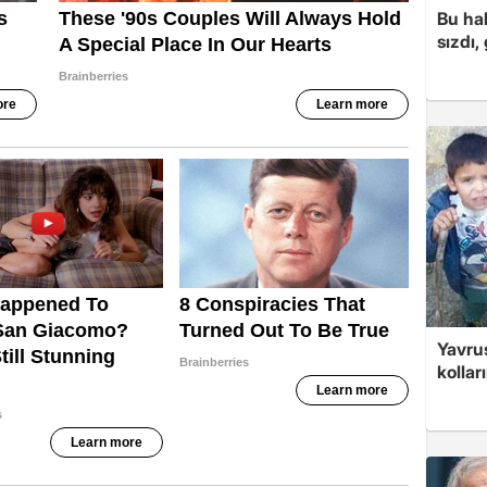
Bu hal
sızdı,
Yavrus
kolları