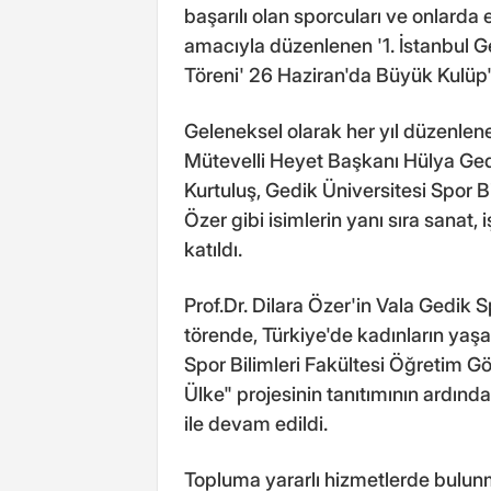
başarılı olan sporcuları ve onlarda 
amacıyla düzenlenen '1. İstanbul 
Töreni' 26 Haziran'da Büyük Kulüp'
Geleneksel olarak her yıl düzenlen
Mütevelli Heyet Başkanı Hülya Gedi
Kurtuluş, Gedik Üniversitesi Spor Bi
Özer gibi isimlerin yanı sıra sanat
katıldı.
Prof.Dr. Dilara Özer'in Vala Gedik Sp
törende, Türkiye'de kadınların ya
Spor Bilimleri Fakültesi Öğretim Gö
Ülke" projesinin tanıtımının ardın
ile devam edildi.
Topluma yararlı hizmetlerde bulu