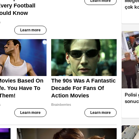
Meğer
çok k
Polis
sonuc