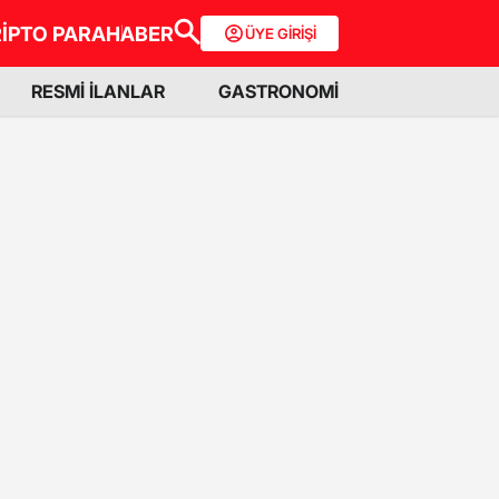
İPTO PARA
HABER
ÜYE GİRİŞİ
RESMİ İLANLAR
GASTRONOMİ