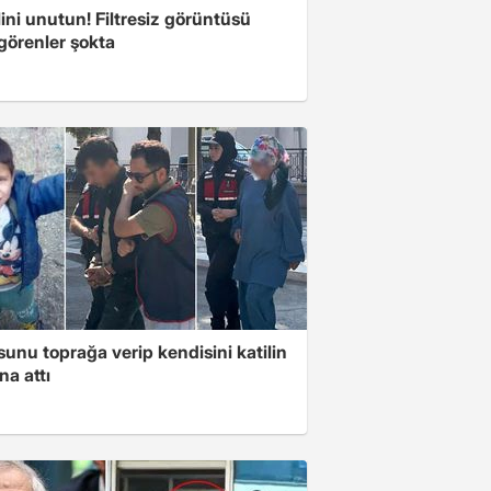
ini unutun! Filtresiz görüntüsü
 görenler şokta
unu toprağa verip kendisini katilin
na attı