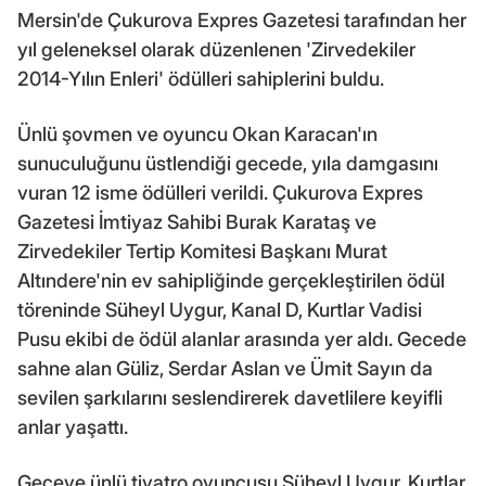
Mersin'de Çukurova Expres Gazetesi tarafından her
yıl geleneksel olarak düzenlenen 'Zirvedekiler
2014-Yılın Enleri' ödülleri sahiplerini buldu.
Ünlü şovmen ve oyuncu Okan Karacan'ın
sunuculuğunu üstlendiği gecede, yıla damgasını
vuran 12 isme ödülleri verildi. Çukurova Expres
Gazetesi İmtiyaz Sahibi Burak Karataş ve
Zirvedekiler Tertip Komitesi Başkanı Murat
Altındere'nin ev sahipliğinde gerçekleştirilen ödül
töreninde Süheyl Uygur, Kanal D, Kurtlar Vadisi
Pusu ekibi de ödül alanlar arasında yer aldı. Gecede
sahne alan Güliz, Serdar Aslan ve Ümit Sayın da
sevilen şarkılarını seslendirerek davetlilere keyifli
anlar yaşattı.
Geceye ünlü tiyatro oyuncusu Süheyl Uygur, Kurtlar