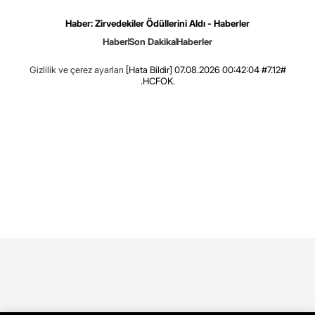
Haber: Zirvedekiler Ödüllerini Aldı - Haberler
Haber
Son Dakika
Haberler
Gizlilik ve çerez ayarları
[Hata Bildir]
07.08.2026 00:42:04 #7.12#
.HCFOK.