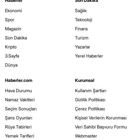
Haberler
Son Dakika
Ekonomi
Sağlık
Spor
Teknoloji
Magazin
Finans
Son Dakika
Turizm
Kripto
Yazarlar
3.Sayfa
Yerel Haberler
Dünya
Haberler.com
Kurumsal
Hava Durumu
Kullanım Şartları
Namaz Vakitleri
Gizlilik Politikası
Seçim Sonuçları
Çerez Politikası
Şans Oyunları
Kişisel Verilerin Korunması
Rüya Tabirleri
Veri Sahibi Başvuru Formu
Yemek Tarifleri
Webmaster